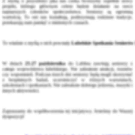
Z myślą o przyszłości jaka nas czeka tworzymy zupełnie nowy
projekt, którego głównym celem będzie działanie na rzecz
najstarszych członków społeczeństwa. Seniorzy są ogromną
wartością. To oni nas kształtują, podtrzymują rodzinne tradycje,
przekazują nam pamięć o minionych czasach.
To właśnie z myślą o nich powstały
Lubelskie Spotkania Senior
W dniach
25-27 października
do Lublina zawitają seniorzy z
całego województwa lubelskiego. Nie zabraknie atrakcji, rozmów
czy wspomnień. Podczas trzech dni seniorzy będą mogli skorzystać
z bezpłatnych badań, uczestniczyć w różnych warsztatach,
szkoleniach i spotkaniach. Nie zabraknie dobrego jedzenia, muzyki i
innych aktywności.
Zapraszamy do współtworzenia tej inicjatywy. Jesteśmy do Waszej
dyspozycji!