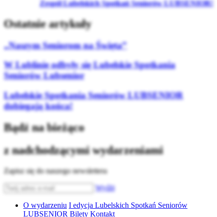
Zespół Lubelskich Spotkań Seniorów LUBSENIOR!
Ostatnie artykuły
„Naszym Seniorom na Święta”
W Lublinie odbyły się Lubelskie Spotkania
Seniorów Lubsenior
Lubelskie Spotkania Seniorów LUBSENIOR
dobiegają końca!
Bądź na bieżąco
z nadchodzącymi wydarzeniami
Zapisz się do naszego newslettera
Wyślij
O wydarzeniu
I edycja Lubelskich Spotkań Seniorów
LUBSENIOR
Bilety
Kontakt