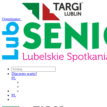
Organizator:
Dlaczego warto?
PL
PL