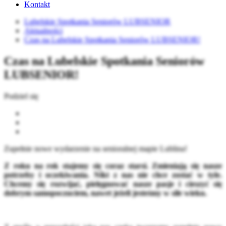
Kontakt
Lubelskie Spotkania Seniorów LUBSENIOR
Aktualności
Czas na Lubelskie Spotkania Seniorów LUBSENIOR!
Czas na Lubelskie Spotkania Seniorów
LUBSENIOR!
Podziel się
Zupełnie nowe wydarzenie na senioralnej mapie Lublina!
Z roku na rok stajemy się coraz starsi. Zmieniają się nasze
potrzeby i oczekiwania. Nikt z nas nie chce zostać w tyle.
Chcemy się rozwijać, pielęgnować nasze pasje i cieszyć się
dobrym samopoczuciem, nawet jeżeli jesteśmy w sile wieku.