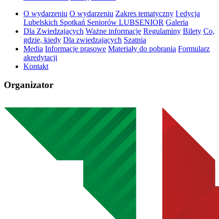
O wydarzeniu
O wydarzeniu
Zakres tematyczny
I edycja
Lubelskich Spotkań Seniorów LUBSENIOR
Galeria
Dla Zwiedzających
Ważne informacje
Regulaminy
Bilety
Co,
gdzie, kiedy
Dla zwiedzających
Szatnia
Media
Informacje prasowe
Materiały do pobrania
Formularz
akredytacji
Kontakt
Organizator