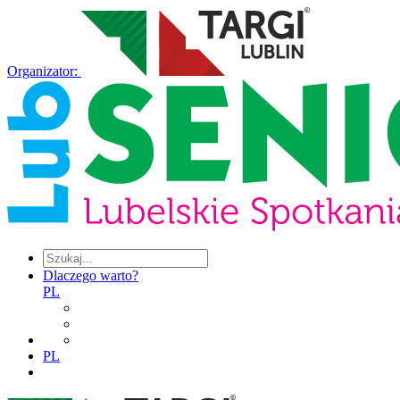
Organizator:
Dlaczego warto?
PL
PL