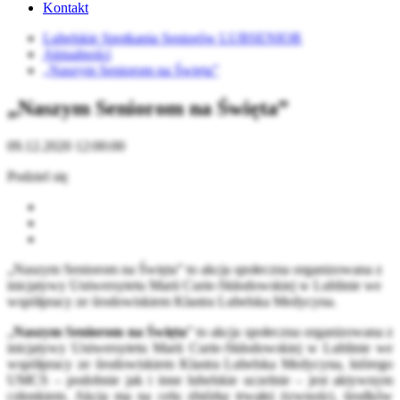
Kontakt
Lubelskie Spotkania Seniorów LUBSENIOR
Aktualności
„Naszym Seniorom na Święta”
„Naszym Seniorom na Święta”
09.12.2020 12:00:00
Podziel się
„Naszym Seniorom na Święta” to akcja społeczna organizowana z
inicjatywy Uniwersytetu Marii Curie-Skłodowskiej w Lublinie we
współpracy ze środowiskiem Klastra Lubelska Medycyna.
„
Naszym Seniorom na Święta
” to akcja społeczna organizowana z
inicjatywy Uniwersytetu Marii Curie-Skłodowskiej w Lublinie we
współpracy ze środowiskiem Klastra Lubelska Medycyna, którego
UMCS – podobnie jak i inne lubelskie uczelnie – jest aktywnym
członkiem. Akcja ma na celu zbiórkę trwałej żywności, środków