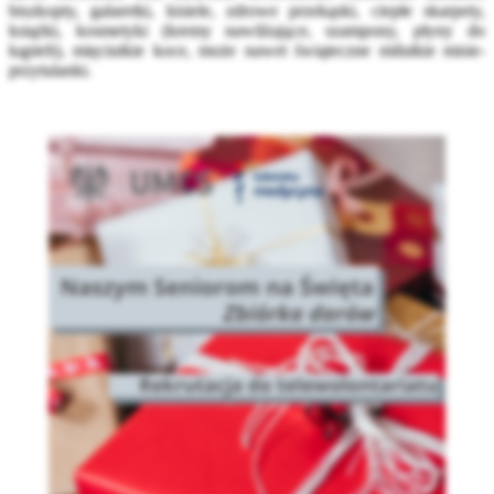
biszkopty, galaretki, kisiele, zdrowe przekąski, ciepłe skarpety,
książki, kosmetyki (kremy nawilżające, szampony, płyny do
kąpieli), mięciutkie koce, może nawet świąteczne milutkie misie-
przytulanki.