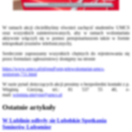
W ramach akcji chcielibyśmy również zachęcić studentów UMCS
oraz wszystkich zainteresowanych, aby w ramach wolontariatu
aktywnie włączyli się w pomoc pensjonariuszom także w formie
telespotkań (rozmów telefonicznych).
Serdecznie zapraszamy wszystkich chętnych do rejestrowania się
przez formularz zgłoszeniowy dostępny na stronie
https://www.umcs.pl/pl/enqForm,telewolontariat-umcs-
seniorom,711.html
W razie pytań dotyczących akcji prosimy o bezpośredni kontakt z p.
Wirginią Gieryng, tel.: 81 537 55 40, e-
mail:
wirginia.gieryng@umcs.pl
Ostatnie artykuły
W Lublinie odbyły się Lubelskie Spotkania
Seniorów Lubsenior