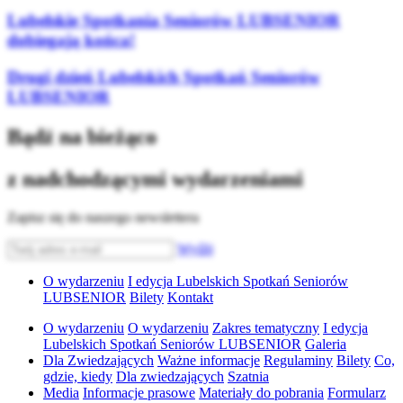
Lubelskie Spotkania Seniorów LUBSENIOR
dobiegają końca!
Drugi dzień Lubelskich Spotkań Seniorów
LUBSENIOR
Bądź na bieżąco
z nadchodzącymi wydarzeniami
Zapisz się do naszego newslettera
Wyślij
O wydarzeniu
I edycja Lubelskich Spotkań Seniorów
LUBSENIOR
Bilety
Kontakt
O wydarzeniu
O wydarzeniu
Zakres tematyczny
I edycja
Lubelskich Spotkań Seniorów LUBSENIOR
Galeria
Dla Zwiedzających
Ważne informacje
Regulaminy
Bilety
Co,
gdzie, kiedy
Dla zwiedzających
Szatnia
Media
Informacje prasowe
Materiały do pobrania
Formularz