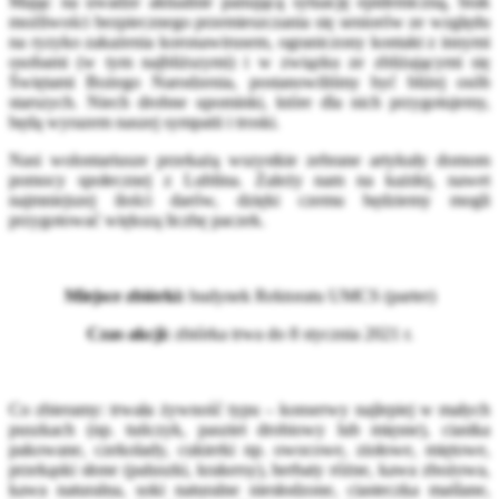
Mając na uwadze aktualnie panującą sytuację epidemiczną, brak
możliwości bezpiecznego przemieszczania się seniorów ze względu
na ryzyko zakażenia koronawirusem, ograniczony kontakt z innymi
osobami (w tym najbliższymi) i w związku ze zbliżającymi się
Świętami Bożego Narodzenia, postanowiliśmy być bliżej osób
starszych. Niech drobne upominki, które dla nich przygotujemy,
będą wyrazem naszej sympatii i troski.
Nasi wolontariusze przekażą wszystkie zebrane artykuły domom
pomocy społecznej z Lublina. Zależy nam na każdej, nawet
najmniejszej ilości darów, dzięki czemu będziemy mogli
przygotować większą liczbę paczek.
Miejsce zbiórki:
budynek Rektoratu UMCS (parter)
Czas akcji:
zbiórka trwa do 8 stycznia 2021 r.
Co zbieramy: trwała żywność typu – konserwy najlepiej w małych
puszkach (np. tuńczyk, pasztet drobiowy lub mięsne), ciastka
pakowane, czekolady, cukierki np. owocowe, ziołowe, miętowe,
przekąski słone (paluszki, krakersy), herbaty różne, kawa zbożowa,
kawa naturalna, soki naturalne niesłodzone, ciasteczka maślane,