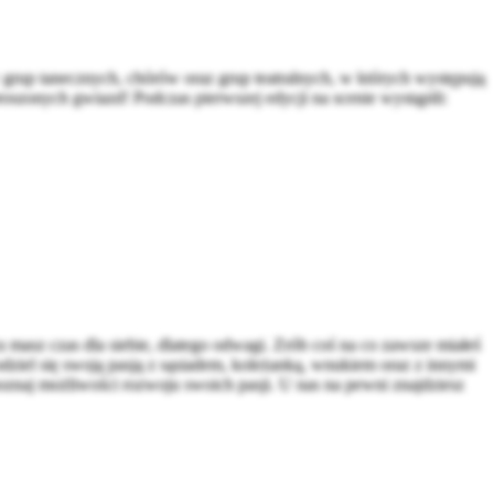
rup tanecznych, chórów oraz grup teatralnych, w których występują
roszonych gwiazd! Podczas pierwszej edycji na scenie wystąpili:
masz czas dla siebie, dlatego odwagi. Zrób coś na co zawsze miałeś
odziel się swoją pasją z sąsiadem, koleżanką, wnukiem oraz z innymi
oznaj możliwości rozwoju swoich pasji. U nas na pewni znajdziesz