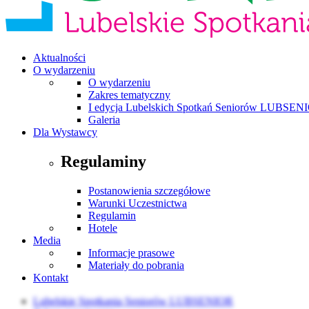
Aktualności
O wydarzeniu
O wydarzeniu
Zakres tematyczny
I edycja Lubelskich Spotkań Seniorów LUBSEN
Galeria
Dla Wystawcy
Regulaminy
Postanowienia szczegółowe
Warunki Uczestnictwa
Regulamin
Hotele
Media
Informacje prasowe
Materiały do pobrania
Kontakt
Lubelskie Spotkania Seniorów LUBSENIOR