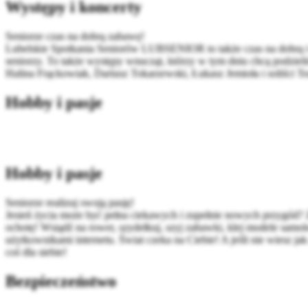
Występy i koncerty
Seniorze czas na dobrą zabawę!
Lubelskie Spotkania Seniorów LUBSENIOR to także czas na dobrą i 
seniorzy. To także występy wnucząt, którzy w tym dniu chcą podzieli
Halina Frąckowiak, Dariusz Tokarzewski, Łukasz Jemioła i soliści T
Hobby i pasje
Hobby i pasje
Seniorze realizuj swoją pasję!
Jesień życia może być pełna ciekawych i zupełnie nowych przygód? 
ochotę! Wsiądź na rower, szydełkuj, szyj zabawki, klej modele samol
użytkownikami internetu. Świat czeka na Ciebie! A jeśli nie wiesz 
coś dla siebie!
Bezpieczeństwo