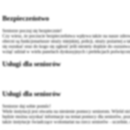
Bezpieczeństwo
Seniorze poczuj się bezpiecznie!
Czy wiesz, że poczucie bezpieczeństwa wpływa także na nasze zdr
obecni są funkcjonariusze straży miejskiej, policji, straży pożarnej
się oszukać oraz do kogo się zgłosić jeśli niestety dojdzie do oszus
wziąć udział w wielu panelach dyskusyjnych i prelekcjach poświęco
Usługi dla seniorów
Usługi dla seniorów
Seniorze daj sobie pomóc!
Wiele instytucji jest otwarta na niesienie pomocy seniorom. Wśród 
będzie można uzyskać informacje na temat pomocy dla seniorów, pozn
także instytucje świadczące wolontariat na rzecz seniorów - uczelnie, 