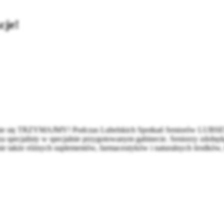
cje!
wanie się TRZYMAJMY! Podczas Lubelskich Spotkań Seniorów LUBS
rza specjalisty w specjalnie przygotowanym gabinecie. Seniorzy zdobęd
raknie także różnych suplementów, farmaceutyków i naturalnych środkó