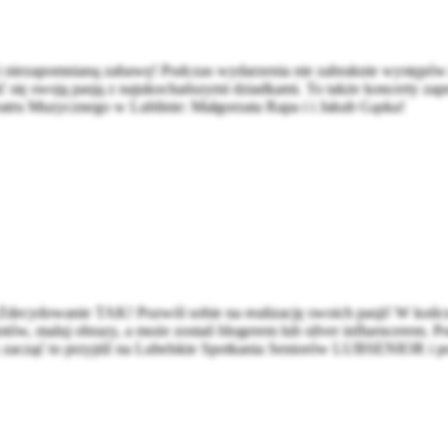
niezapomnianą zabawę! Podczas wydarzenia nie zabraknie występów g
ć się swoją pasją z najukochańszymi dziadkami. To także koncerty zap
eatru Muzycznego w Lublinie: Małgorzata Rapa i i Jakub Gąska!
Zdecydowanie TAK! Pozwól sobie na realizację swoich pasji! W końcu 
otów, maluj obrazy, a może zostań blogerem lub silver influencerem. P
jak zacząć to przyjdź na Lubelskie Spotkania Seniorów LUBSENIOR i p