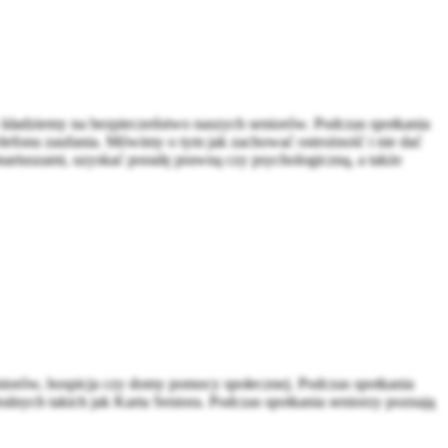
ładziemy na bezpieczeństwo naszych seniorów. Podczas spotkania
 telefonu zaufania. Mówimy o tym jak zachować ostrożność i nie dać
jonariuszami, uzyskać poradę prawną czy psychologiczną, a także
eniorów, hospicja czy domy pomocy społecznej. Podczas spotkania
alnych takich jak Karta Seniora. Podczas spotkania seniorzy poznają