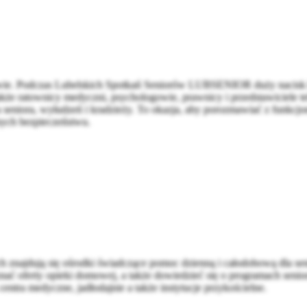
owie. Podczas Lubelskich Spotkań Seniorów LUBSENIOR duży nacisk k
 a także ratownicy medyczni, psychologowie, prawnicy i przedstawiciele
twa seniora, wyłudzeń i kradzieży. To okazja, aby porozmawiać z funkc
nych bezpieczeństwu.
nich znajdują się ośrodki świadczące pomoc dzienną i całodobową dla s
ać oferty opieki domowej, a także dowiedzieć się o programach senior
centra medyczne, jadłodajnie a także instytucje przykościelne.