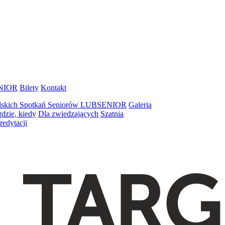
ENIOR
Bilety
Kontakt
elskich Spotkań Seniorów LUBSENIOR
Galeria
gdzie, kiedy
Dla zwiedzających
Szatnia
redytacji