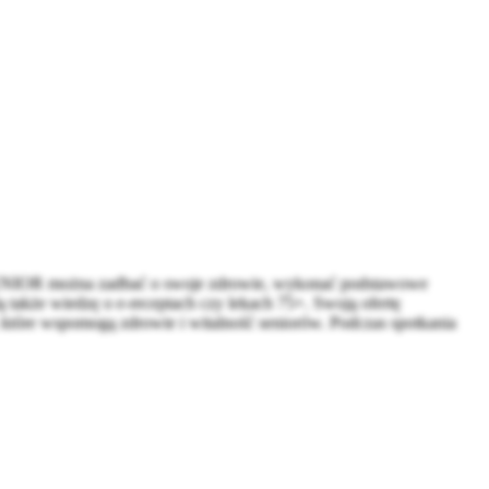
ENIOR można zadbać o swoje zdrowie, wykonać podstawowe
ą także wiedzę o e-receptach czy lekach 75+. Swoją ofertę
w, które wspomogą zdrowie i witalność seniorów. Podczas spotkania