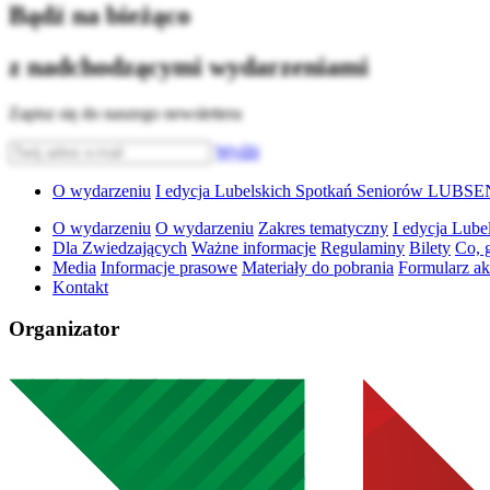
Bądź na bieżąco
z nadchodzącymi wydarzeniami
Zapisz się do naszego newslettera
Wyślij
O wydarzeniu
I edycja Lubelskich Spotkań Seniorów LUBS
O wydarzeniu
O wydarzeniu
Zakres tematyczny
I edycja Lub
Dla Zwiedzających
Ważne informacje
Regulaminy
Bilety
Co, 
Media
Informacje prasowe
Materiały do pobrania
Formularz ak
Kontakt
Organizator