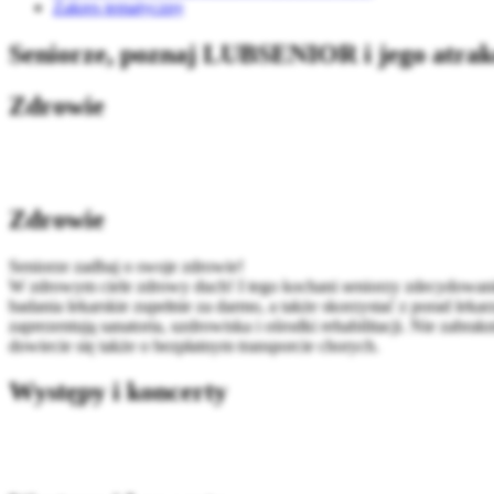
Zakres tematyczny
Seniorze, poznaj LUBSENIOR i jego atrak
Zdrowie
Zdrowie
Seniorze zadbaj o swoje zdrowie!
W zdrowym ciele zdrowy duch! I tego kochani seniorzy zdecydo
badania lekarskie zupełnie za darmo, a także skorzystać z porad leka
zaprezentują sanatoria, uzdrowiska i ośrodki rehabilitacji. Nie zab
dowiecie się także o bezpłatnym transporcie chorych.
Występy i koncerty